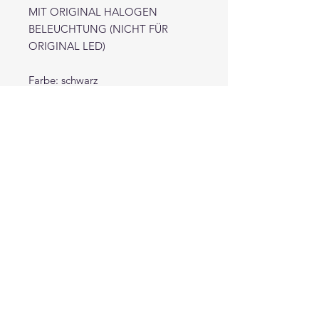
MIT ORIGINAL HALOGEN
BELEUCHTUNG (NICHT FÜR
ORIGINAL LED)
Farbe: schwarz
Mit dynamischem LED Blinker
Inhalt: 1 Set besteht aus 2
Scheinwerfern
Zustand: neu / originalverpackt
Plug&Play: Kompatibel zu allen
originalen Haltepunkten und
Steckerverbindungen
Elektrische
Leuchtweitenregulierung:
Stellelement enthalten
Kompatibel mit Bordcomputer /
keine Fehlermeldungen