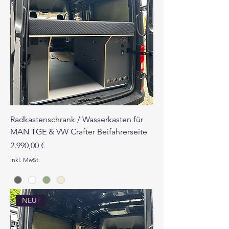
Radkastenschrank / Wasserkasten für
MAN TGE & VW Crafter Beifahrerseite
Preis
2.990,00 €
inkl. MwSt.
NEU!