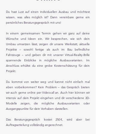
Du hast Lust auf einen individuellen Ausbau und möchtest
wissen, was alles möglich ist? Dann vereinbare gerne ein
persönliches Beratungsgespräch mit uns!
In einem gemeinsamen Termin gehen wir ganz auf deine
Wünsche und Ideen ein. Wir besprechen, wie sich dein
Umbau umsetzen lässt, zeigen dir unsere Werkstatt, aktuelle
Projekte – sowohl fertige als auch im Bau befindliche
Fahrzeuge – und geben dir mit unserer Virtual-Reality-Brille
spannende Einblicke in mögliche Ausbauvarianten. Im
Anschluss erhältst du eine grobe Kostenschätzung für dein
Projekt.
Du kommst von weiter weg und kannst nicht einfach mal
eben vorbeikommen? Kein Problem – das Gespräch bieten
wir auch gerne online per Videocall an. Auch hier können wir
intensiv auf dein Projekt eingehen und dir verschiedene 3D-
Modelle zeigen, die mögliche Ausbauvarianten oder
Ausgangspunkte für dein Vorhaben darstellen.
Das Beratungsgespräch kostet 250 €, wird aber bei
Auftragserteilung vollständig angerechnet.