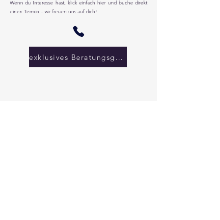
Wenn du Interesse hast, klick einfach hier und buche direkt
einen Termin – wir freuen uns auf dich!
exklusives Beratungsgespräch vereinbaren
...oder füll gern unseren Fragebogen aus – so erfahren wir
genau, welche Wünsche und Anforderungen du hast. Auf
dieser Basis erstellen wir dir eine erste, unverbindliche
Kostenschätzung für deinen individuellen Camper-Ausbau.
Fragebogen