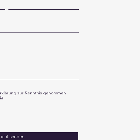
erklärung zur Kenntnis genommen
tz
icht senden