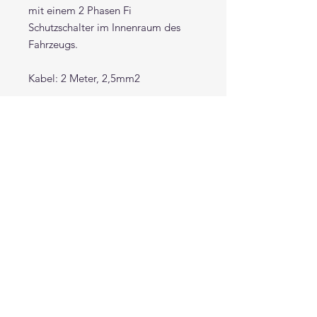
mit einem 2 Phasen Fi
Schutzschalter im Innenraum des
Fahrzeugs.
Kabel: 2 Meter, 2,5mm2
Lieferumfang:
- DEFA Heavy-Duty
Verbindungskabel 2,5 mm² mit
DEFA MiniPlug, 5,0 m (EN 50066-1,
EN 60309-1, IP Schutzart 44, 16A,
230V)
- Defa MiniPlug Eingangskabel
2,5 m (2,5mm2)