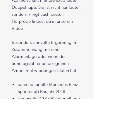
Abhilfe schafft hier die extra laute
Doppelhupe. Sie ist nicht nur lauter,
sondern klingt auch besser.
Hörprobe findest du in unserem
Video!
Besonders sinnvolle Ergänzung im
Zusammenhang mit einer
Alarmanlage oder wenn der
Sonntagsfahrer an der grünen
Ampel mal wieder geschlafen hat.
passend für alle Mercedes Benz
Sprinter ab Baujahr 2018
klangvolle (113 dB) Doppelhupe
das Set enthält neben den
beiden Hupen eine Halterung
und einen Plug-n-Play-
Kabelbaum