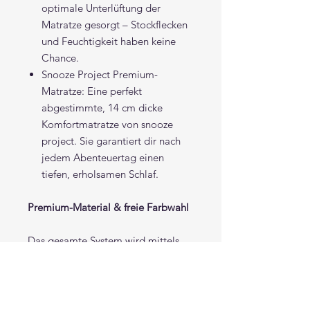
optimale Unterlüftung der
Matratze gesorgt – Stockflecken
und Feuchtigkeit haben keine
Chance.
Snooze Project Premium-
Matratze: Eine perfekt
abgestimmte, 14 cm dicke
Komfortmatratze von snooze
project. Sie garantiert dir nach
jedem Abenteuertag einen
tiefen, erholsamen Schlaf.
Premium-Material & freie Farbwahl
Das gesamte System wird mittels
präziser CNC-Technologie aus dem
ultraleichten und stabilen Queenply
vom Plattenladen gefertigt. Das
spart maximal Gewicht bei höchster