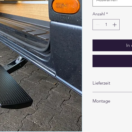
Anzahl
*
In
Lieferzeit
Lieferzeit 2-3 Woche
Montage
Einbau und Montage 
Einbaukosten 699€ in