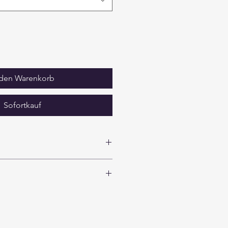
 den Warenkorb
Sofortkauf
n
in unserer Werkstatt möglich.
kl. Mwst.