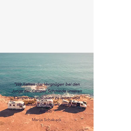
"Wir hatten das Vergnügen bei den
Jungs der Camper Schmiede unseren
Campervan ausbauen zu lassen und
sind absolut begeistert von ihrer
Arbeit!"
Marija Schaback